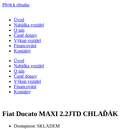
Přejít k obsahu
Úvod
Nabídka vozidel
O nás
Časté dotazy
Výkup vozidel
Financování
Kontakty
Úvod
Nabídka vozidel
O nás
Časté dotazy
Výkup vozidel
Financování
Kontakty
Fiat Ducato MAXI 2.2JTD CHLAĎÁK
Dostupnost: SKLADEM